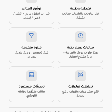
تغطية وطنية
توثيق المتاجر
كل الولايات والبلديات ببيانات
شارات تحقق: عادي / أخضر /
دقيقة.
ذهبي / إعلان.
ساعات عمل ذكية
فلترة متقدمة
عدّة فترات يوميًا بالعربية +
فئة، تخصص، ولاية، بلدية،
حالة مفتوح/مغلق.
نص حر.
تحليلات تفاعلات
تحديثات مستمرة
تتبّع مشاهدات ونقرات لرفع
بيانات منظّمة وقابلة
الجودة.
للتوسّع.