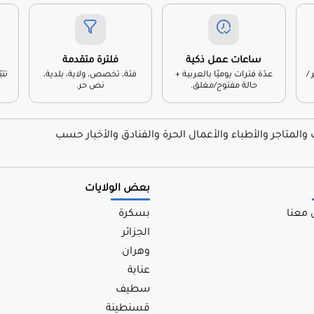
ساعات عمل ذكية
فلترة متقدمة
/
عدّة فترات يوميًا بالعربية +
فئة، تخصص، ولاية، بلدية،
تت
حالة مفتوح/مغلق.
نص حر.
لمتاجر والأطباء والأعمال الحرة والفنادق والأخبار حسب
بعض الولايات
 معنا
بسكرة
الجزائر
وهران
عنابة
سطيف
قسنطينة